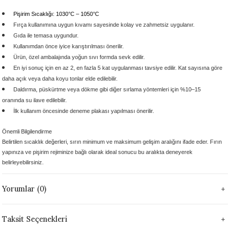
 - 1305 °C
Stoneware Flux
Pişirim Sıcaklığı: 1030°C – 1050°C
Fırça kullanımına uygun kıvamı
sayesinde kolay ve zahmetsiz uygulanır.
Gıda ile temasa uygundur.
285 °C
Kullanımdan önce iyice karıştırılması önerilir.
Ürün, özel ambalajında yoğun sıvı formda sevk edilir.
99 - 1222 °C
En iyi sonuç için en az 2, en fazla 5 kat uygulanması tavsiye edilir. Kat sayısına göre
daha açık veya daha koyu tonlar elde edilebilir.
999 - 1046 °C
Daldırma, püskürtme veya dökme gibi diğer sırlama yöntemleri için %10–15
oranında su ilave edilebilir.
İlk kullanım öncesinde deneme plakası yapılması önerilir.
 1222 °C
Önemli Bilgilendirme
- 1046 °C
Belirtilen sıcaklık değerleri, sırın minimum ve maksimum gelişim aralığını ifade eder. Fırın
yapınıza ve pişirim rejiminize bağlı olarak ideal sonucu bu aralıkta deneyerek
 999 - 1046 °C
belirleyebilirsiniz.
Yorumlar (0)
1063 °C
046 °C
Taksit Seçenekleri