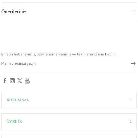
1305 °C
Önerileriniz
um 999 - 1222 °C
– 1305 °C
En son haberlerimiz, özel lansmanlarımız ve tekliflerimiz için katılın.
KURUMSAL
ÜYELİK