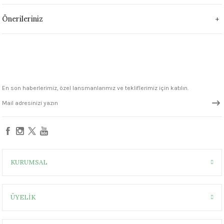
1305 °C
Önerileriniz
um 999 - 1222 °C
– 1305 °C
En son haberlerimiz, özel lansmanlarımız ve tekliflerimiz için katılın.
KURUMSAL
ÜYELİK