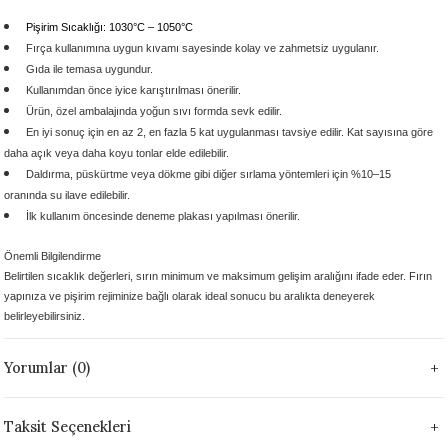
 - 1305 °C
Stoneware Flux
Pişirim Sıcaklığı: 1030°C – 1050°C
Fırça kullanımına uygun kıvamı
sayesinde kolay ve zahmetsiz uygulanır.
Gıda ile temasa uygundur.
285 °C
Kullanımdan önce iyice karıştırılması önerilir.
Ürün, özel ambalajında yoğun sıvı formda sevk edilir.
99 - 1222 °C
En iyi sonuç için en az 2, en fazla 5 kat uygulanması tavsiye edilir. Kat sayısına göre
daha açık veya daha koyu tonlar elde edilebilir.
999 - 1046 °C
Daldırma, püskürtme veya dökme gibi diğer sırlama yöntemleri için %10–15
oranında su ilave edilebilir.
İlk kullanım öncesinde deneme plakası yapılması önerilir.
 1222 °C
Önemli Bilgilendirme
- 1046 °C
Belirtilen sıcaklık değerleri, sırın minimum ve maksimum gelişim aralığını ifade eder. Fırın
yapınıza ve pişirim rejiminize bağlı olarak ideal sonucu bu aralıkta deneyerek
 999 - 1046 °C
belirleyebilirsiniz.
Yorumlar (0)
1063 °C
046 °C
Taksit Seçenekleri