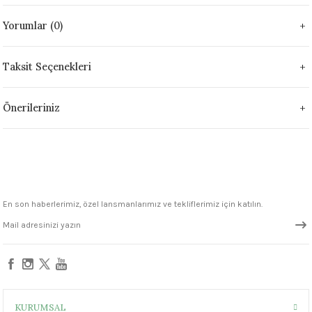
 - 1305 °C
Stoneware Flux
Yorumlar (0)
285 °C
Taksit Seçenekleri
99 - 1222 °C
Önerileriniz
999 - 1046 °C
 1222 °C
- 1046 °C
En son haberlerimiz, özel lansmanlarımız ve tekliflerimiz için katılın.
 999 - 1046 °C
1063 °C
046 °C
KURUMSAL