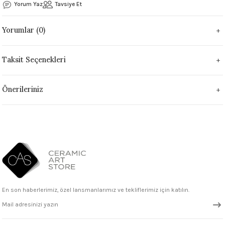
Yorum Yaz
Tavsiye Et
 - 1305 °C
Stoneware Flux
Yorumlar (0)
285 °C
Taksit Seçenekleri
99 - 1222 °C
999 - 1046 °C
Önerileriniz
 1222 °C
- 1046 °C
 999 - 1046 °C
1063 °C
En son haberlerimiz, özel lansmanlarımız ve tekliflerimiz için katılın.
046 °C