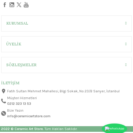
1305 °C
um 999 - 1222 °C
KURUMSAL
– 1305 °C
ÜYELİK
SÖZLEŞMELER
İLETİŞİM
Fatih Sultan Mehmet Mahallesi, Bilgi Sokak, No:23/B Sarıyer, İstanbul
Müşteri Hizmetleri
0212 323 13 53
Bize Yazın
info@ceramicartstore.com
2022 © Ceramic Art Store.
Tüm Hakları Saklıdır.