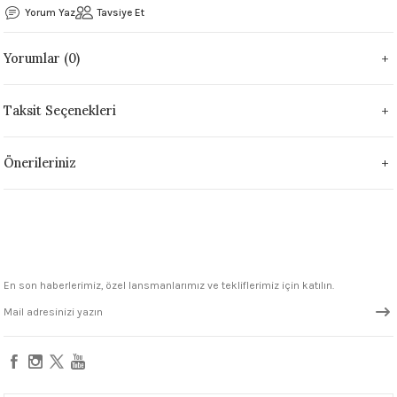
Yorum Yaz
Tavsiye Et
 - 1305 °C
Stoneware Flux
Yorumlar (0)
285 °C
99 - 1222 °C
Taksit Seçenekleri
999 - 1046 °C
Önerileriniz
 1222 °C
- 1046 °C
 999 - 1046 °C
En son haberlerimiz, özel lansmanlarımız ve tekliflerimiz için katılın.
1063 °C
046 °C