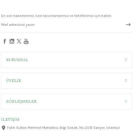
1305 °C
FN001 White Seramik Sır
FN014 Antique White Seramik Sır
En son haberlerimiz, özel lansmanlarımız ve tekliflerimiz için katılın.
um 999 - 1222 °C
330,00 ₺
330,00 ₺
– 1305 °C
Sepete Ekle
FN304 Black Velvet Seramik Sır
KURUMSAL
ÜYELİK
330,00 ₺
SÖZLEŞMELER
İLETİŞİM
Fatih Sultan Mehmet Mahallesi, Bilgi Sokak, No:23/B Sarıyer, İstanbul