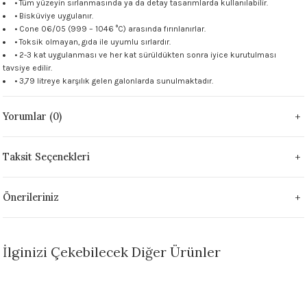
• Tüm yüzeyin sırlanmasında ya da detay tasarımlarda kullanılabilir.
 - 1305 °C
• Bisküviye uygulanır.
Stoneware Flux
• Cone 06/05 (999 – 1046 °C) arasında fırınlanırlar.
• Toksik olmayan, gıda ile uyumlu sırlardır.
285 °C
• 2-3 kat uygulanması ve her kat sürüldükten sonra iyice kurutulması
tavsiye edilir.
• 3,79 litreye karşılık gelen galonlarda sunulmaktadır.
99 - 1222 °C
Yorumlar (0)
999 - 1046 °C
 1222 °C
Taksit Seçenekleri
- 1046 °C
Önerileriniz
 999 - 1046 °C
İlginizi Çekebilecek Diğer Ürünler
1063 °C
046 °C
Sepete Ekle
Sepete Ekle