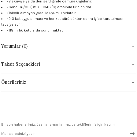
• Bisküviye ya da deri sertliğinde çamura uygulanır.
 - 1305 °C
• Cone 06/05 (999 – 1046 °C) arasında fırınlanırlar.
Stoneware Flux
• Toksik olmayan, gıda ile uyumlu sırlardır.
• 2-3 kat uygulanması ve her kat sürüldükten sonra iyice kurutulması
285 °C
tavsiye edilir.
• 118 ml'lik kutularda sunulmaktadır.
99 - 1222 °C
Yorumlar (0)
999 - 1046 °C
Taksit Seçenekleri
 1222 °C
Önerileriniz
- 1046 °C
 999 - 1046 °C
1063 °C
En son haberlerimiz, özel lansmanlarımız ve tekliflerimiz için katılın.
046 °C