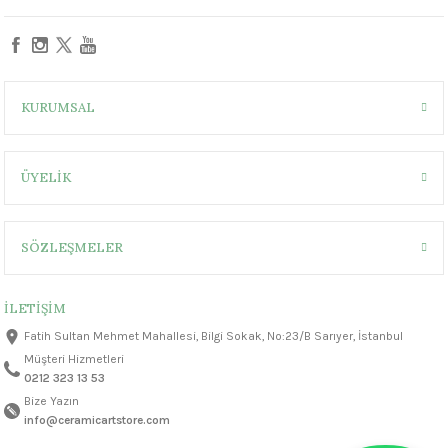
1305 °C
um 999 - 1222 °C
KURUMSAL
– 1305 °C
ÜYELİK
SÖZLEŞMELER
İLETİŞİM
Fatih Sultan Mehmet Mahallesi, Bilgi Sokak, No:23/B Sarıyer, İstanbul
Müşteri Hizmetleri
0212 323 13 53
Bize Yazın
info@ceramicartstore.com