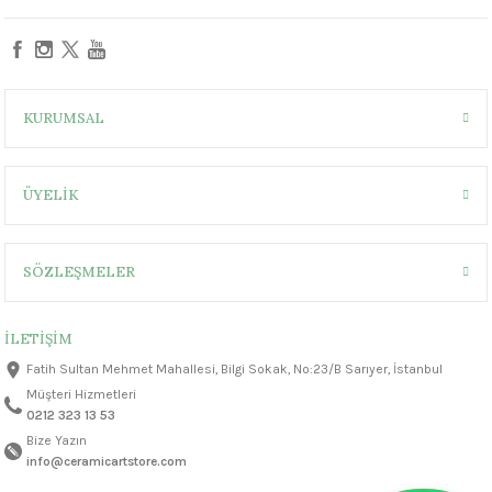
1305 °C
um 999 - 1222 °C
KURUMSAL
– 1305 °C
ÜYELİK
SÖZLEŞMELER
İLETİŞİM
Fatih Sultan Mehmet Mahallesi, Bilgi Sokak, No:23/B Sarıyer, İstanbul
Müşteri Hizmetleri
0212 323 13 53
Bize Yazın
info@ceramicartstore.com