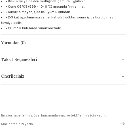
• Bisküviye ya da deri sertliğinde çamura uygulanır.
 - 1305 °C
• Cone 06/05 (999 – 1046 °C) arasında fırınlanırlar.
Stoneware Flux
• Toksik olmayan, gıda ile uyumlu sırlardır.
• 2-3 kat uygulanması ve her kat sürüldükten sonra iyice kurutulması
285 °C
tavsiye edilir.
• 118 ml'lik kutularda sunulmaktadır.
99 - 1222 °C
Yorumlar (0)
999 - 1046 °C
Taksit Seçenekleri
 1222 °C
Önerileriniz
- 1046 °C
 999 - 1046 °C
1063 °C
En son haberlerimiz, özel lansmanlarımız ve tekliflerimiz için katılın.
046 °C