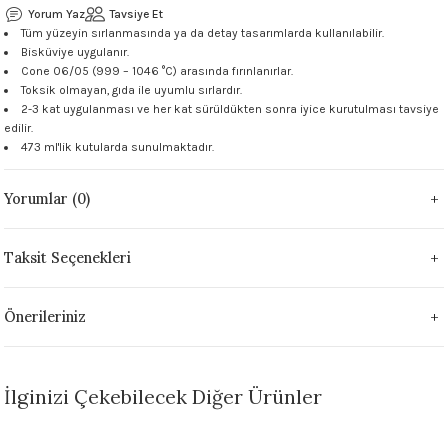
Yorum Yaz
Tavsiye Et
 - 1305 °C
Stoneware Flux
Tüm yüzeyin sırlanmasında ya da detay tasarımlarda kullanılabilir.
Bisküviye uygulanır.
Cone 06/05 (999 – 1046 °C) arasında fırınlanırlar.
285 °C
Toksik olmayan, gıda ile uyumlu sırlardır.
2-3 kat uygulanması ve her kat sürüldükten sonra iyice kurutulması tavsiye
99 - 1222 °C
edilir.
473 ml'lik kutularda sunulmaktadır.
999 - 1046 °C
Yorumlar (0)
 1222 °C
Taksit Seçenekleri
- 1046 °C
Önerileriniz
 999 - 1046 °C
1063 °C
İlginizi Çekebilecek Diğer Ürünler
046 °C
TÜKENDİ