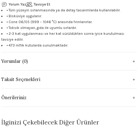
Yorum Yaz
Tavsiye Et
 - 1305 °C
Stoneware Flux
• Tüm yüzeyin sırlanmasında ya da detay tasarımlarda kullanılabilir.
• Bisküviye uygulanır.
• Cone 06/05 (999 – 1046 °C) arasında fırınlanırlar.
285 °C
• Toksik olmayan, gıda ile uyumlu sırlardır.
• 2-3 kat uygulanması ve her kat sürüldükten sonra iyice kurutulması
99 - 1222 °C
tavsiye edilir.
• 473 ml'lik kutularda sunulmaktadır.
999 - 1046 °C
Yorumlar (0)
 1222 °C
Taksit Seçenekleri
- 1046 °C
Önerileriniz
 999 - 1046 °C
1063 °C
İlginizi Çekebilecek Diğer Ürünler
046 °C
TÜKENDİ