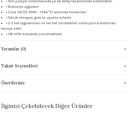
• Tüm yüzeyin sırlanmasında ya da detay tasarımlarda kullanılabilir.
 - 1305 °C
• Bisküviye uygulanır.
Stoneware Flux
• Cone 06/05 (999 – 1046 °C) arasında fırınlanırlar.
• Toksik olmayan, gıda ile uyumlu sırlardır.
285 °C
• 2-3 kat uygulanması ve her kat sürüldükten sonra iyice kurutulması
tavsiye edilir.
• 118 ml'lik kutularda sunulmaktadır.
99 - 1222 °C
Yorumlar (0)
999 - 1046 °C
 1222 °C
Taksit Seçenekleri
- 1046 °C
Önerileriniz
 999 - 1046 °C
İlginizi Çekebilecek Diğer Ürünler
1063 °C
TÜKENDİ
046 °C
Sepete Ekle
Stokta Yok