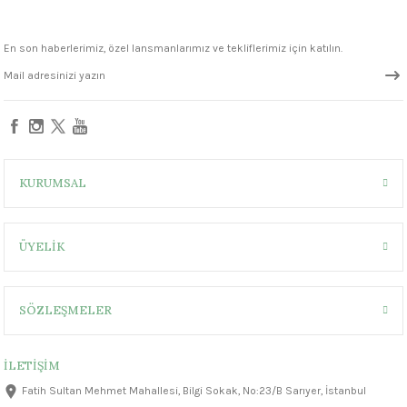
1305 °C
FN042 Teal Blue Seramik Sır
FN034 Big Sky Blue Seramik Sır
En son haberlerimiz, özel lansmanlarımız ve tekliflerimiz için katılın.
um 999 - 1222 °C
330,00 ₺
330,00 ₺
– 1305 °C
KURUMSAL
ÜYELİK
SÖZLEŞMELER
İLETİŞİM
Fatih Sultan Mehmet Mahallesi, Bilgi Sokak, No:23/B Sarıyer, İstanbul