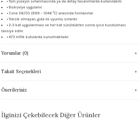
• Tüm yüzeyin sırlanmasında ya da detay tasarımlarda kullanılabilir.
 - 1305 °C
• Bisküviye uygulanır.
Stoneware Flux
• Cone 06/05 (999 – 1046 °C) arasında fırınlanırlar.
• Toksik olmayan, gıda ile uyumlu sırlardır.
285 °C
• 2-3 kat uygulanması ve her kat sürüldükten sonra iyice kurutulması
tavsiye edilir.
• 473 ml'lik kutularda sunulmaktadır.
99 - 1222 °C
Yorumlar (0)
999 - 1046 °C
 1222 °C
Taksit Seçenekleri
- 1046 °C
Önerileriniz
 999 - 1046 °C
İlginizi Çekebilecek Diğer Ürünler
1063 °C
TÜKENDİ
046 °C
Sepete Ekle
Stokta Yok