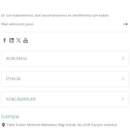
1305 °C
FN003 Orange Seramik Sır
FN051 Strawberry Seramik Sır
En son haberlerimiz, özel lansmanlarımız ve tekliflerimiz için katılın.
um 999 - 1222 °C
330,00 ₺
330,00 ₺
– 1305 °C
KURUMSAL
ÜYELİK
SÖZLEŞMELER
İLETİŞİM
Fatih Sultan Mehmet Mahallesi, Bilgi Sokak, No:23/B Sarıyer, İstanbul