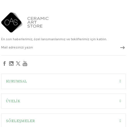
Sepete Ekle
1305 °C
FN044 Yellow-Orange Seramik Sır
um 999 - 1222 °C
– 1305 °C
330,00 ₺
En son haberlerimiz, özel lansmanlarımız ve tekliflerimiz için katılın.
KURUMSAL
ÜYELİK
SÖZLEŞMELER