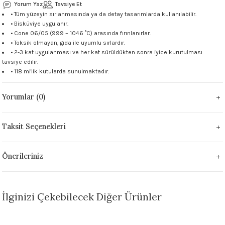
Yorum Yaz
Tavsiye Et
 - 1305 °C
Stoneware Flux
• Tüm yüzeyin sırlanmasında ya da detay tasarımlarda kullanılabilir.
• Bisküviye uygulanır.
• Cone 06/05 (999 – 1046 °C) arasında fırınlanırlar.
285 °C
• Toksik olmayan, gıda ile uyumlu sırlardır.
• 2-3 kat uygulanması ve her kat sürüldükten sonra iyice kurutulması
99 - 1222 °C
tavsiye edilir.
• 118 ml'lik kutularda sunulmaktadır.
999 - 1046 °C
Yorumlar (0)
 1222 °C
Taksit Seçenekleri
- 1046 °C
Önerileriniz
 999 - 1046 °C
1063 °C
İlginizi Çekebilecek Diğer Ürünler
046 °C