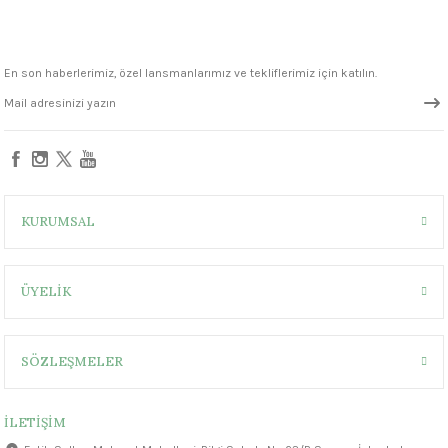
1305 °C
um 999 - 1222 °C
En son haberlerimiz, özel lansmanlarımız ve tekliflerimiz için katılın.
– 1305 °C
KURUMSAL
ÜYELİK
SÖZLEŞMELER
İLETİŞİM