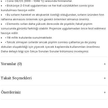
• Cone 06/05 (999 – 1046 °C) arasında fırınlanırlar.
 - 1305 °C
• Bisküviye 2-3 kat uygulanması ve her kat sürüldükten sonra iyice
Stoneware Flux
kurutulması tavsiye edilir.
• Bu sırların hareket ve akışkanlık özelliği olduğundan, sırların üründen fırın
285 °C
raflarına akmasını önlemek için gerekli önlemleri almanızı öneririz.
• Elements sırları daha yüksek derecede de pişebilir, fakat pişirim
sonucunda görüntü farklılığı olabilir. Projenize uygulamadan önce test edilmesi
99 - 1222 °C
tavsiye edilir.
• 118 ml'lik kutularda sunulmaktadır.
999 - 1046 °C
• Toksik olmayan sırlardır ancak pişirim sonrası çatlama ya da yüzey
dokuları oluşabildiği için yiyecek içecek kaplarında kullanımları önerilmez.
Daha detaylı bilgi için
Sıkça Sorulan Sorular
bölümünü inceleyiniz.
 1222 °C
Yorumlar (0)
- 1046 °C
 999 - 1046 °C
Taksit Seçenekleri
1063 °C
Önerileriniz
046 °C