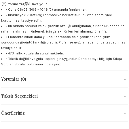
Yorum Yaz
Tavsiye Et
 - 1305 °C
Stoneware Flux
• Cone 06/05 (999 – 1046 °C) arasında fırınlanırlar.
• Bisküviye 2-3 kat uygulanması ve her kat sürüldükten sonra iyice
kurutulması tavsiye edilir.
285 °C
• Bu sırların hareket ve akışkanlık özelliği olduğundan, sırların üründen fırın
raflarına akmasını önlemek için gerekli önlemleri almanızı öneririz.
99 - 1222 °C
• Elements sırları daha yüksek derecede de pişebilir, fakat pişirim
sonucunda görüntü farklılığı olabilir. Projenize uygulamadan önce test edilmesi
tavsiye edilir.
999 - 1046 °C
• 473 ml'lik kutularda sunulmaktadır.
• Toksik değildir ve gıda kapları için uygundur. Daha detaylı bilgi için
Sıkça
 1222 °C
Sorulan Sorular
bölümünü inceleyiniz.
- 1046 °C
Yorumlar (0)
 999 - 1046 °C
Taksit Seçenekleri
1063 °C
Önerileriniz
046 °C