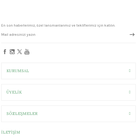
1305 °C
um 999 - 1222 °C
En son haberlerimiz, özel lansmanlarımız ve tekliflerimiz için katılın.
– 1305 °C
KURUMSAL
ÜYELİK
SÖZLEŞMELER
İLETİŞİM