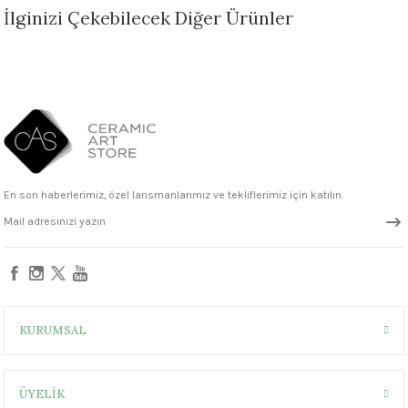
İlginizi Çekebilecek Diğer Ürünler
1305 °C
um 999 - 1222 °C
Sepete Ekle
– 1305 °C
EL121 Copper Adventurine Seramik Sır
325,00 ₺
En son haberlerimiz, özel lansmanlarımız ve tekliflerimiz için katılın.
Sepete Ekle
EL137 Black Adventurine Seramik Sır
KURUMSAL
325,00 ₺
ÜYELİK