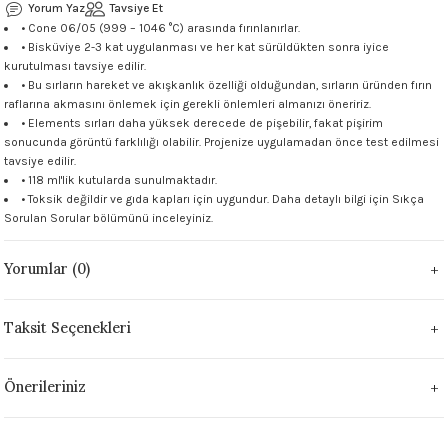
Yorum Yaz
Tavsiye Et
 - 1305 °C
Stoneware Flux
• Cone 06/05 (999 – 1046 °C) arasında fırınlanırlar.
• Bisküviye 2-3 kat uygulanması ve her kat sürüldükten sonra iyice
kurutulması tavsiye edilir.
285 °C
• Bu sırların hareket ve akışkanlık özelliği olduğundan, sırların üründen fırın
raflarına akmasını önlemek için gerekli önlemleri almanızı öneririz.
99 - 1222 °C
• Elements sırları daha yüksek derecede de pişebilir, fakat pişirim
sonucunda görüntü farklılığı olabilir. Projenize uygulamadan önce test edilmesi
tavsiye edilir.
999 - 1046 °C
• 118 ml'lik kutularda sunulmaktadır.
• Toksik değildir ve gıda kapları için uygundur. Daha detaylı bilgi için
Sıkça
Sorulan Sorular
bölümünü inceleyiniz.
 1222 °C
Yorumlar (0)
- 1046 °C
 999 - 1046 °C
Taksit Seçenekleri
1063 °C
Önerileriniz
046 °C