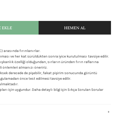
 EKLE
HEMEN AL
C) arasında fırınlanırlar.
nması ve her kat sürüldükten sonra iyice kurutulması tavsiye edilir.
kışkanlık özelliği olduğundan, sırların üründen fırın raflarına
 önlemleri almanızı öneririz.
üksek derecede de pişebilir, fakat pişirim sonucunda görüntü
 uygulamadan önce test edilmesi tavsiye edilir.
nulmaktadır.
apları için uygundur. Daha detaylı bilgi için
Sıkça Sorulan Sorular