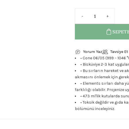
SEPETE
Yorum Yaz
Tavsiye Et
• Cone 06/05 (999 – 1046 °
• Bisküviye 2-3 kat uygula
• Bu sırların hareket ve a
akmasını önlemek için gerekli
• Elements sırları daha y
farklılığı olabilir. Projenize
• 473 ml'lik kutularda su
• Toksik değildir ve gıda k
bölümünü inceleyiniz.