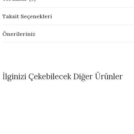
Taksit Seçenekleri
Önerileriniz
İlginizi Çekebilecek Diğer Ürünler
EL123 Patina Seramik Sır
EL130 Sea Green Seramik Sır