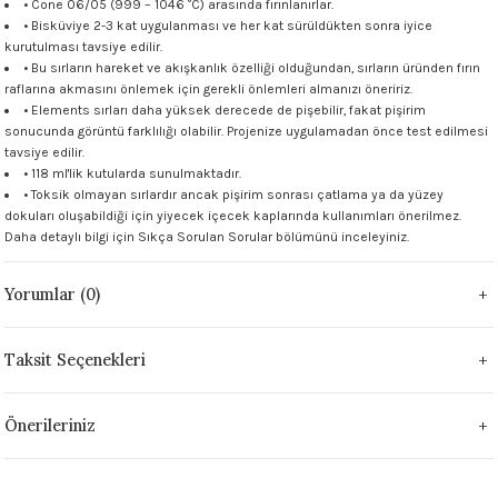
• Cone 06/05 (999 – 1046 °C) arasında fırınlanırlar.
 - 1305 °C
• Bisküviye 2-3 kat uygulanması ve her kat sürüldükten sonra iyice
Stoneware Flux
kurutulması tavsiye edilir.
• Bu sırların hareket ve akışkanlık özelliği olduğundan, sırların üründen fırın
285 °C
raflarına akmasını önlemek için gerekli önlemleri almanızı öneririz.
• Elements sırları daha yüksek derecede de pişebilir, fakat pişirim
sonucunda görüntü farklılığı olabilir. Projenize uygulamadan önce test edilmesi
99 - 1222 °C
tavsiye edilir.
• 118 ml'lik kutularda sunulmaktadır.
999 - 1046 °C
• Toksik olmayan sırlardır ancak pişirim sonrası çatlama ya da yüzey
dokuları oluşabildiği için yiyecek içecek kaplarında kullanımları önerilmez.
Daha detaylı bilgi için
Sıkça Sorulan Sorular
bölümünü inceleyiniz.
 1222 °C
Yorumlar (0)
- 1046 °C
 999 - 1046 °C
Taksit Seçenekleri
1063 °C
Önerileriniz
046 °C