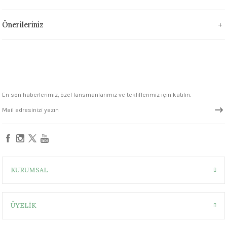
1305 °C
Önerileriniz
um 999 - 1222 °C
– 1305 °C
En son haberlerimiz, özel lansmanlarımız ve tekliflerimiz için katılın.
KURUMSAL
ÜYELİK