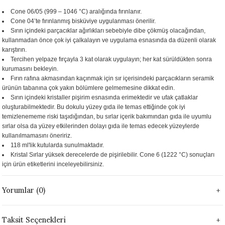
 - 1305 °C
Cone 06/05 (999 – 1046 °C) aralığında fırınlanır.
Stoneware Flux
Cone 04’te fırınlanmış bisküviye uygulanması önerilir.
Sırın içindeki parçacıklar ağırlıkları sebebiyle dibe çökmüş olacağından,
285 °C
kullanmadan önce çok iyi çalkalayın ve uygulama esnasında da düzenli olarak
karıştırın.
Tercihen yelpaze fırçayla 3 kat olarak uygulayın; her kat sürüldükten sonra
99 - 1222 °C
kurumasını bekleyin.
Fırın rafına akmasından kaçınmak için sır içerisindeki parçacıkların seramik
999 - 1046 °C
ürünün tabanına çok yakın bölümlere gelmemesine dikkat edin.
Sırın içindeki kristaller pişirim esnasında erimektedir ve ufak çatlaklar
oluşturabilmektedir. Bu dokulu yüzey gıda ile temas ettiğinde çok iyi
 1222 °C
temizlenememe riski taşıdığından, bu sırlar içerik bakımından gıda ile uyumlu
sırlar olsa da yüzey etkilerinden dolayı gıda ile temas edecek yüzeylerde
- 1046 °C
kullanılmamasını öneririz.
118 ml'lik kutularda sunulmaktadır.
Kristal Sırlar yüksek derecelerde de pişirilebilir. Cone 6 (1222 °C) sonuçları
 999 - 1046 °C
için ürün etiketlerini inceleyebilirsiniz.
1063 °C
Yorumlar (0)
046 °C
Taksit Seçenekleri