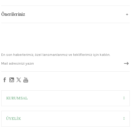
1305 °C
Önerileriniz
um 999 - 1222 °C
– 1305 °C
En son haberlerimiz, özel lansmanlarımız ve tekliflerimiz için katılın.
KURUMSAL
ÜYELİK