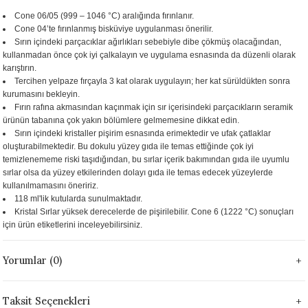
 - 1305 °C
Cone 06/05 (999 – 1046 °C) aralığında fırınlanır.
Stoneware Flux
Cone 04’te fırınlanmış bisküviye uygulanması önerilir.
Sırın içindeki parçacıklar ağırlıkları sebebiyle dibe çökmüş olacağından,
285 °C
kullanmadan önce çok iyi çalkalayın ve uygulama esnasında da düzenli olarak
karıştırın.
Tercihen yelpaze fırçayla 3 kat olarak uygulayın; her kat sürüldükten sonra
99 - 1222 °C
kurumasını bekleyin.
Fırın rafına akmasından kaçınmak için sır içerisindeki parçacıkların seramik
999 - 1046 °C
ürünün tabanına çok yakın bölümlere gelmemesine dikkat edin.
Sırın içindeki kristaller pişirim esnasında erimektedir ve ufak çatlaklar
oluşturabilmektedir. Bu dokulu yüzey gıda ile temas ettiğinde çok iyi
 1222 °C
temizlenememe riski taşıdığından, bu sırlar içerik bakımından gıda ile uyumlu
sırlar olsa da yüzey etkilerinden dolayı gıda ile temas edecek yüzeylerde
- 1046 °C
kullanılmamasını öneririz.
118 ml'lik kutularda sunulmaktadır.
Kristal Sırlar yüksek derecelerde de pişirilebilir. Cone 6 (1222 °C) sonuçları
 999 - 1046 °C
için ürün etiketlerini inceleyebilirsiniz.
1063 °C
Yorumlar (0)
046 °C
Taksit Seçenekleri