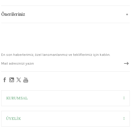
1305 °C
Önerileriniz
um 999 - 1222 °C
– 1305 °C
En son haberlerimiz, özel lansmanlarımız ve tekliflerimiz için katılın.
KURUMSAL
ÜYELİK