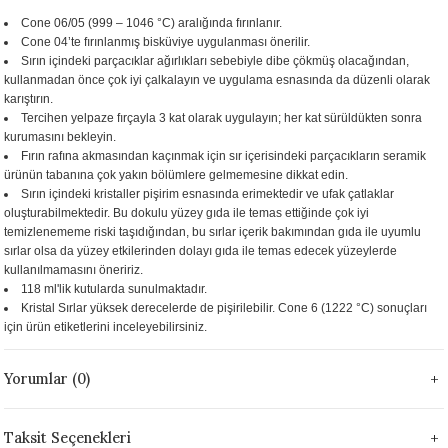
 - 1305 °C
Cone 06/05 (999 – 1046 °C) aralığında fırınlanır.
Stoneware Flux
Cone 04’te fırınlanmış bisküviye uygulanması önerilir.
Sırın içindeki parçacıklar ağırlıkları sebebiyle dibe çökmüş olacağından,
285 °C
kullanmadan önce çok iyi çalkalayın ve uygulama esnasında da düzenli olarak
karıştırın.
Tercihen yelpaze fırçayla 3 kat olarak uygulayın; her kat sürüldükten sonra
99 - 1222 °C
kurumasını bekleyin.
Fırın rafına akmasından kaçınmak için sır içerisindeki parçacıkların seramik
999 - 1046 °C
ürünün tabanına çok yakın bölümlere gelmemesine dikkat edin.
Sırın içindeki kristaller pişirim esnasında erimektedir ve ufak çatlaklar
oluşturabilmektedir. Bu dokulu yüzey gıda ile temas ettiğinde çok iyi
 1222 °C
temizlenememe riski taşıdığından, bu sırlar içerik bakımından gıda ile uyumlu
sırlar olsa da yüzey etkilerinden dolayı gıda ile temas edecek yüzeylerde
- 1046 °C
kullanılmamasını öneririz.
118 ml'lik kutularda sunulmaktadır.
Kristal Sırlar yüksek derecelerde de pişirilebilir. Cone 6 (1222 °C) sonuçları
 999 - 1046 °C
için ürün etiketlerini inceleyebilirsiniz.
1063 °C
Yorumlar (0)
046 °C
Taksit Seçenekleri