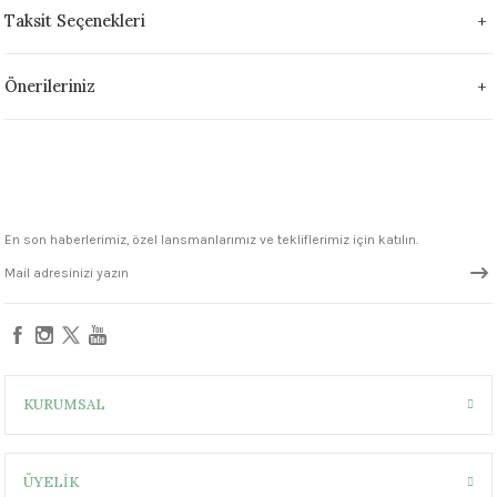
1305 °C
Taksit Seçenekleri
um 999 - 1222 °C
Önerileriniz
– 1305 °C
En son haberlerimiz, özel lansmanlarımız ve tekliflerimiz için katılın.
KURUMSAL
ÜYELİK