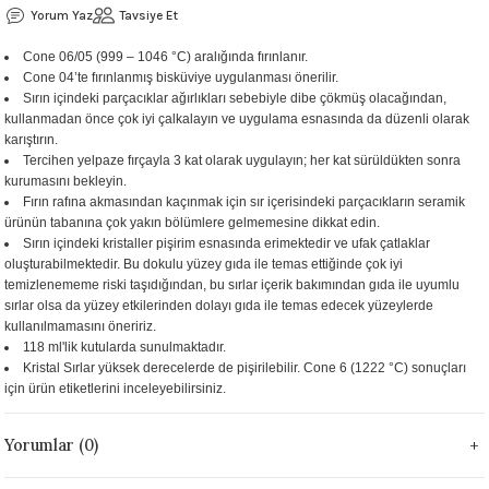
Yorum Yaz
Tavsiye Et
 - 1305 °C
Stoneware Flux
Cone 06/05 (999 – 1046 °C) aralığında fırınlanır.
Cone 04’te fırınlanmış bisküviye uygulanması önerilir.
285 °C
Sırın içindeki parçacıklar ağırlıkları sebebiyle dibe çökmüş olacağından,
kullanmadan önce çok iyi çalkalayın ve uygulama esnasında da düzenli olarak
99 - 1222 °C
karıştırın.
Tercihen yelpaze fırçayla 3 kat olarak uygulayın; her kat sürüldükten sonra
kurumasını bekleyin.
999 - 1046 °C
Fırın rafına akmasından kaçınmak için sır içerisindeki parçacıkların seramik
ürünün tabanına çok yakın bölümlere gelmemesine dikkat edin.
 1222 °C
Sırın içindeki kristaller pişirim esnasında erimektedir ve ufak çatlaklar
oluşturabilmektedir. Bu dokulu yüzey gıda ile temas ettiğinde çok iyi
temizlenememe riski taşıdığından, bu sırlar içerik bakımından gıda ile uyumlu
- 1046 °C
sırlar olsa da yüzey etkilerinden dolayı gıda ile temas edecek yüzeylerde
kullanılmamasını öneririz.
 999 - 1046 °C
118 ml'lik kutularda sunulmaktadır.
Kristal Sırlar yüksek derecelerde de pişirilebilir. Cone 6 (1222 °C) sonuçları
için ürün etiketlerini inceleyebilirsiniz.
1063 °C
Yorumlar (0)
046 °C