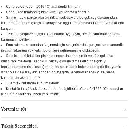
 - 1305 °C
Cone 06/05 (999 – 1046 °C) aralığında fırınlanır.
Stoneware Flux
Cone 04’te fırınlanmış bisküviye uygulanması önerilir.
Sırın içindeki parçacıklar ağırlıkları sebebiyle dibe çökmüş olacağından,
285 °C
kullanmadan önce çok iyi çalkalayın ve uygulama esnasında da düzenli olarak
karıştırın.
Tercihen yelpaze fırçayla 3 kat olarak uygulayın; her kat sürüldükten sonra
99 - 1222 °C
kurumasını bekleyin.
Fırın rafına akmasından kaçınmak için sır içerisindeki parçacıkların seramik
999 - 1046 °C
ürünün tabanına çok yakın bölümlere gelmemesine dikkat edin.
Sırın içindeki kristaller pişirim esnasında erimektedir ve ufak çatlaklar
oluşturabilmektedir. Bu dokulu yüzey gıda ile temas ettiğinde çok iyi
 1222 °C
temizlenememe riski taşıdığından, bu sırlar içerik bakımından gıda ile uyumlu
sırlar olsa da yüzey etkilerinden dolayı gıda ile temas edecek yüzeylerde
- 1046 °C
kullanılmamasını öneririz.
118 ml'lik kutularda sunulmaktadır.
Kristal Sırlar yüksek derecelerde de pişirilebilir. Cone 6 (1222 °C) sonuçları
 999 - 1046 °C
için ürün etiketlerini inceleyebilirsiniz.
1063 °C
Yorumlar (0)
046 °C
Taksit Seçenekleri