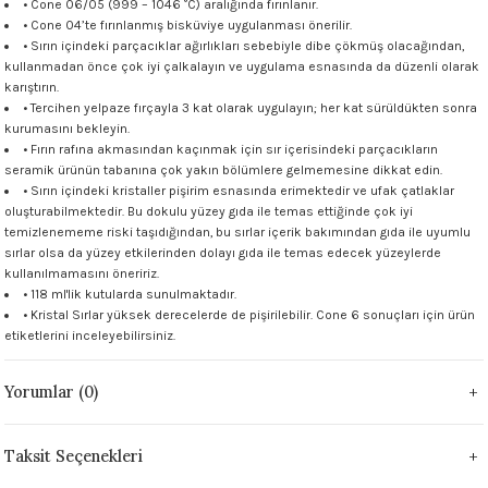
• Cone 06/05 (999 – 1046 °C) aralığında fırınlanır.
 - 1305 °C
• Cone 04’te fırınlanmış bisküviye uygulanması önerilir.
Stoneware Flux
• Sırın içindeki parçacıklar ağırlıkları sebebiyle dibe çökmüş olacağından,
kullanmadan önce çok iyi çalkalayın ve uygulama esnasında da düzenli olarak
285 °C
karıştırın.
• Tercihen yelpaze fırçayla 3 kat olarak uygulayın; her kat sürüldükten sonra
kurumasını bekleyin.
99 - 1222 °C
• Fırın rafına akmasından kaçınmak için sır içerisindeki parçacıkların
seramik ürünün tabanına çok yakın bölümlere gelmemesine dikkat edin.
999 - 1046 °C
• Sırın içindeki kristaller pişirim esnasında erimektedir ve ufak çatlaklar
oluşturabilmektedir. Bu dokulu yüzey gıda ile temas ettiğinde çok iyi
temizlenememe riski taşıdığından, bu sırlar içerik bakımından gıda ile uyumlu
 1222 °C
sırlar olsa da yüzey etkilerinden dolayı gıda ile temas edecek yüzeylerde
kullanılmamasını öneririz.
- 1046 °C
• 118 ml'lik kutularda sunulmaktadır.
• Kristal Sırlar yüksek derecelerde de pişirilebilir. Cone 6 sonuçları için ürün
etiketlerini inceleyebilirsiniz.
 999 - 1046 °C
Yorumlar (0)
1063 °C
046 °C
Taksit Seçenekleri