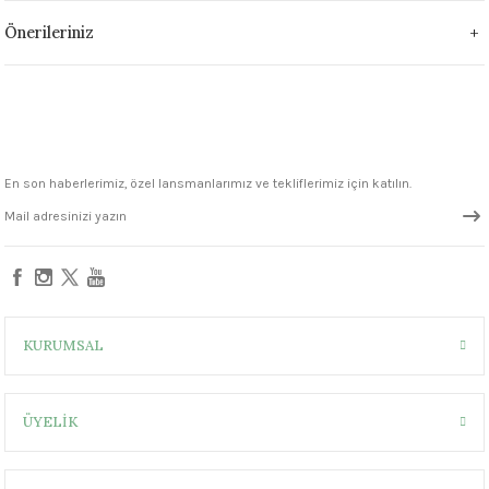
1305 °C
Önerileriniz
um 999 - 1222 °C
– 1305 °C
En son haberlerimiz, özel lansmanlarımız ve tekliflerimiz için katılın.
KURUMSAL
ÜYELİK