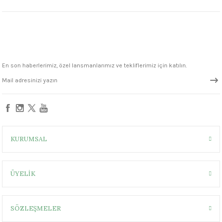
1305 °C
um 999 - 1222 °C
– 1305 °C
En son haberlerimiz, özel lansmanlarımız ve tekliflerimiz için katılın.
KURUMSAL
ÜYELİK
SÖZLEŞMELER