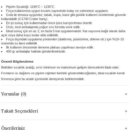
 - 1305 °C
Stoneware Flux
Pişirim Sıcaklığı: 1190°C – 1230°C
Fırça kullanımına uygun kıvamı sayesinde kolay ve zahmetsiz uygulanır.
Gıda ile temasa uygundur; tabak, kupa, kase gibi günlük kullanım ürünlerinde güvenle
kullanılabilir (C1740 Crater hariç).
285 °C
En iyi sonuç için kullanmadan önce iyice karıştırılması önerilir.
Ürün, özel ambalajında yoğun sıvı formda sevk edilir.
İdeal sonuç için en az 2, en fazla 5 kat uygulanmalıdır. Kat sayısına bağlı olarak daha
99 - 1222 °C
açık veya daha koyu tonlar elde edilebilir.
Fırça dışındaki uygulama yöntemleri (daldırma, püskürtme, dökme vb.) için %10–15
oranında su ilave edilebilir.
İlk kullanım öncesinde deneme plakası yapılması tavsiye edilir.
999 - 1046 °C
400 gr ambalajlar halinde gönderilmektedir.
Önemli Bilgilendirme
 1222 °C
Belirtilen sıcaklık aralığı, sırın minimum ve maksimum gelişim derecelerini ifade eder.
Fırınların ısı dağılımı ve pişirim rejimleri farklılık gösterebileceğinden, ideal sıcaklık kendi
- 1046 °C
fırınınıza göre bu aralık içerisinde deneyerek belirlenmelidir.
 999 - 1046 °C
Yorumlar (0)
1063 °C
Taksit Seçenekleri
046 °C
Önerileriniz