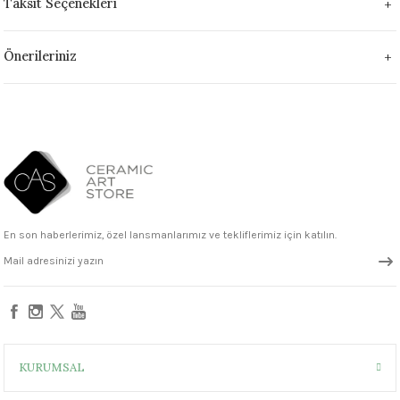
Taksit Seçenekleri
1305 °C
Önerileriniz
um 999 - 1222 °C
– 1305 °C
En son haberlerimiz, özel lansmanlarımız ve tekliflerimiz için katılın.
KURUMSAL