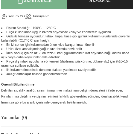
SEPETE EKLE
HEMEN AL
 - 1305 °C
Stoneware Flux
Yorum Yaz
Tavsiye Et
285 °C
Pişirim Sıcaklığı: 1190°C – 1230°C
Fırça kullanımına uygun kıvamı sayesinde kolay ve zahmetsiz uygulanır.
99 - 1222 °C
Gıda ile temasa uygundur; tabak, kupa, kase gibi günlük kullanım ürünlerinde güvenle
kullanılabilir (C1740 Crater hariç).
En iyi sonuç için kullanmadan önce iyice karıştırılması önerilir.
Ürün, özel ambalajında yoğun sıvı formda sevk edilir.
999 - 1046 °C
İdeal sonuç için en az 2, en fazla 5 kat uygulanmalıdır. Kat sayısına bağlı olarak daha
açık veya daha koyu tonlar elde edilebilir.
Fırça dışındaki uygulama yöntemleri (daldırma, püskürtme, dökme vb.) için %10–15
 1222 °C
oranında su ilave edilebilir.
İlk kullanım öncesinde deneme plakası yapılması tavsiye edilir.
400 gr ambalajlar halinde gönderilmektedir.
- 1046 °C
Önemli Bilgilendirme
Belirtilen sıcaklık aralığı, sırın minimum ve maksimum gelişim derecelerini ifade eder.
 999 - 1046 °C
Fırınların ısı dağılımı ve pişirim rejimleri farklılık gösterebileceğinden, ideal sıcaklık kendi
fırınınıza göre bu aralık içerisinde deneyerek belirlenmelidir.
1063 °C
Yorumlar (0)
046 °C