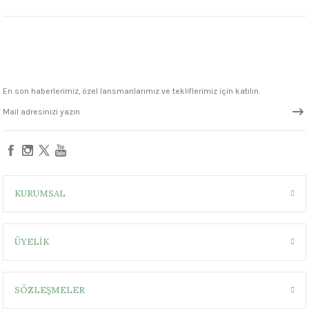
1305 °C
um 999 - 1222 °C
– 1305 °C
En son haberlerimiz, özel lansmanlarımız ve tekliflerimiz için katılın.
KURUMSAL
ÜYELİK
SÖZLEŞMELER