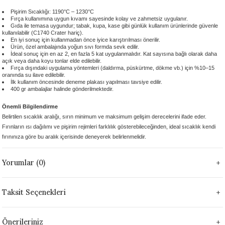
 - 1305 °C
Stoneware Flux
Pişirim Sıcaklığı: 1190°C – 1230°C
Fırça kullanımına uygun kıvamı sayesinde kolay ve zahmetsiz uygulanır.
Gıda ile temasa uygundur; tabak, kupa, kase gibi günlük kullanım ürünlerinde güvenle
kullanılabilir (C1740 Crater hariç).
285 °C
En iyi sonuç için kullanmadan önce iyice karıştırılması önerilir.
Ürün, özel ambalajında yoğun sıvı formda sevk edilir.
İdeal sonuç için en az 2, en fazla 5 kat uygulanmalıdır. Kat sayısına bağlı olarak daha
99 - 1222 °C
açık veya daha koyu tonlar elde edilebilir.
Fırça dışındaki uygulama yöntemleri (daldırma, püskürtme, dökme vb.) için %10–15
oranında su ilave edilebilir.
İlk kullanım öncesinde deneme plakası yapılması tavsiye edilir.
999 - 1046 °C
400 gr ambalajlar halinde gönderilmektedir.
Önemli Bilgilendirme
 1222 °C
Belirtilen sıcaklık aralığı, sırın minimum ve maksimum gelişim derecelerini ifade eder.
Fırınların ısı dağılımı ve pişirim rejimleri farklılık gösterebileceğinden, ideal sıcaklık kendi
- 1046 °C
fırınınıza göre bu aralık içerisinde deneyerek belirlenmelidir.
 999 - 1046 °C
Yorumlar (0)
1063 °C
Taksit Seçenekleri
046 °C
Önerileriniz