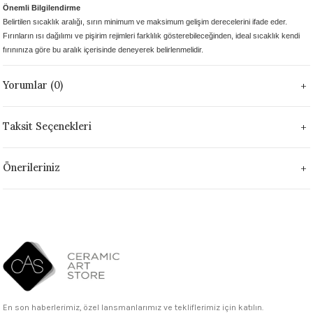
Önemli Bilgilendirme
1305 °C
Belirtilen sıcaklık aralığı, sırın minimum ve maksimum gelişim derecelerini ifade eder.
Fırınların ısı dağılımı ve pişirim rejimleri farklılık gösterebileceğinden, ideal sıcaklık kendi
um 999 - 1222 °C
fırınınıza göre bu aralık içerisinde deneyerek belirlenmelidir.
– 1305 °C
Yorumlar (0)
Taksit Seçenekleri
Önerileriniz
En son haberlerimiz, özel lansmanlarımız ve tekliflerimiz için katılın.