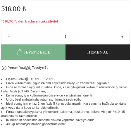
516,00 ₺
 - 1305 °C
Stoneware Flux
285 °C
*516,00 TL den başlayan taksitlerle!
99 - 1222 °C
999 - 1046 °C
SEPETE EKLE
HEMEN AL
 1222 °C
Yorum Yaz
Tavsiye Et
- 1046 °C
Pişirim Sıcaklığı: 1190°C – 1230°C
Fırça kullanımına uygun kıvamı sayesinde kolay ve zahmetsiz uygulanır.
Gıda ile temasa uygundur; tabak, kupa, kase gibi günlük kullanım ürünlerinde güvenle
kullanılabilir (C1740 Crater hariç).
 999 - 1046 °C
En iyi sonuç için kullanmadan önce iyice karıştırılması önerilir.
Ürün, özel ambalajında yoğun sıvı formda sevk edilir.
İdeal sonuç için en az 2, en fazla 5 kat uygulanmalıdır. Kat sayısına bağlı olarak daha
1063 °C
açık veya daha koyu tonlar elde edilebilir.
Fırça dışındaki uygulama yöntemleri (daldırma, püskürtme, dökme vb.) için %10–15
oranında su ilave edilebilir.
İlk kullanım öncesinde deneme plakası yapılması tavsiye edilir.
046 °C
400 gr ambalajlar halinde gönderilmektedir.