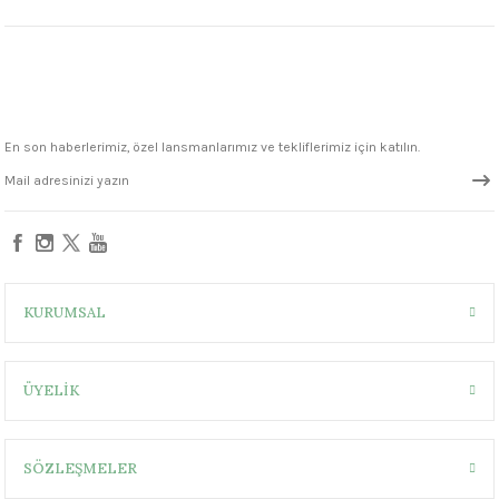
1305 °C
um 999 - 1222 °C
– 1305 °C
En son haberlerimiz, özel lansmanlarımız ve tekliflerimiz için katılın.
KURUMSAL
ÜYELİK
SÖZLEŞMELER