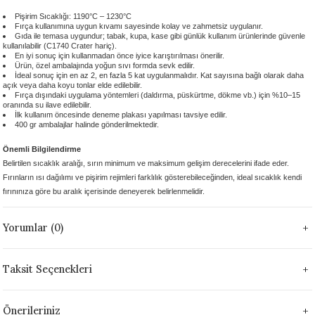
 - 1305 °C
Stoneware Flux
Pişirim Sıcaklığı: 1190°C – 1230°C
Fırça kullanımına uygun kıvamı sayesinde kolay ve zahmetsiz uygulanır.
Gıda ile temasa uygundur; tabak, kupa, kase gibi günlük kullanım ürünlerinde güvenle
kullanılabilir (C1740 Crater hariç).
285 °C
En iyi sonuç için kullanmadan önce iyice karıştırılması önerilir.
Ürün, özel ambalajında yoğun sıvı formda sevk edilir.
İdeal sonuç için en az 2, en fazla 5 kat uygulanmalıdır. Kat sayısına bağlı olarak daha
99 - 1222 °C
açık veya daha koyu tonlar elde edilebilir.
Fırça dışındaki uygulama yöntemleri (daldırma, püskürtme, dökme vb.) için %10–15
oranında su ilave edilebilir.
İlk kullanım öncesinde deneme plakası yapılması tavsiye edilir.
999 - 1046 °C
400 gr ambalajlar halinde gönderilmektedir.
Önemli Bilgilendirme
 1222 °C
Belirtilen sıcaklık aralığı, sırın minimum ve maksimum gelişim derecelerini ifade eder.
Fırınların ısı dağılımı ve pişirim rejimleri farklılık gösterebileceğinden, ideal sıcaklık kendi
- 1046 °C
fırınınıza göre bu aralık içerisinde deneyerek belirlenmelidir.
 999 - 1046 °C
Yorumlar (0)
1063 °C
Taksit Seçenekleri
046 °C
Önerileriniz