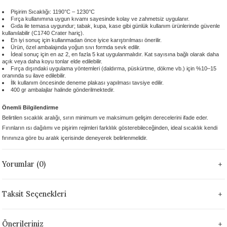
 - 1305 °C
Stoneware Flux
Pişirim Sıcaklığı: 1190°C – 1230°C
Fırça kullanımına uygun kıvamı sayesinde kolay ve zahmetsiz uygulanır.
Gıda ile temasa uygundur; tabak, kupa, kase gibi günlük kullanım ürünlerinde güvenle
kullanılabilir (C1740 Crater hariç).
285 °C
En iyi sonuç için kullanmadan önce iyice karıştırılması önerilir.
Ürün, özel ambalajında yoğun sıvı formda sevk edilir.
İdeal sonuç için en az 2, en fazla 5 kat uygulanmalıdır. Kat sayısına bağlı olarak daha
99 - 1222 °C
açık veya daha koyu tonlar elde edilebilir.
Fırça dışındaki uygulama yöntemleri (daldırma, püskürtme, dökme vb.) için %10–15
oranında su ilave edilebilir.
İlk kullanım öncesinde deneme plakası yapılması tavsiye edilir.
999 - 1046 °C
400 gr ambalajlar halinde gönderilmektedir.
Önemli Bilgilendirme
 1222 °C
Belirtilen sıcaklık aralığı, sırın minimum ve maksimum gelişim derecelerini ifade eder.
Fırınların ısı dağılımı ve pişirim rejimleri farklılık gösterebileceğinden, ideal sıcaklık kendi
- 1046 °C
fırınınıza göre bu aralık içerisinde deneyerek belirlenmelidir.
 999 - 1046 °C
Yorumlar (0)
1063 °C
Taksit Seçenekleri
046 °C
Önerileriniz