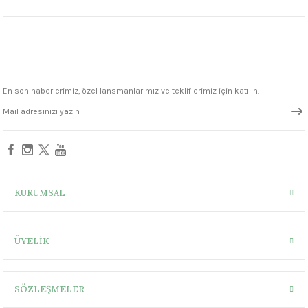
1305 °C
um 999 - 1222 °C
– 1305 °C
En son haberlerimiz, özel lansmanlarımız ve tekliflerimiz için katılın.
KURUMSAL
ÜYELİK
SÖZLEŞMELER