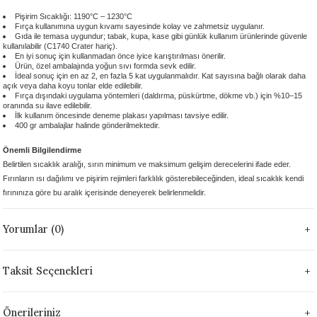
 - 1305 °C
Stoneware Flux
Pişirim Sıcaklığı: 1190°C – 1230°C
Fırça kullanımına uygun kıvamı sayesinde kolay ve zahmetsiz uygulanır.
Gıda ile temasa uygundur; tabak, kupa, kase gibi günlük kullanım ürünlerinde güvenle
kullanılabilir (C1740 Crater hariç).
285 °C
En iyi sonuç için kullanmadan önce iyice karıştırılması önerilir.
Ürün, özel ambalajında yoğun sıvı formda sevk edilir.
İdeal sonuç için en az 2, en fazla 5 kat uygulanmalıdır. Kat sayısına bağlı olarak daha
99 - 1222 °C
açık veya daha koyu tonlar elde edilebilir.
Fırça dışındaki uygulama yöntemleri (daldırma, püskürtme, dökme vb.) için %10–15
oranında su ilave edilebilir.
İlk kullanım öncesinde deneme plakası yapılması tavsiye edilir.
999 - 1046 °C
400 gr ambalajlar halinde gönderilmektedir.
Önemli Bilgilendirme
 1222 °C
Belirtilen sıcaklık aralığı, sırın minimum ve maksimum gelişim derecelerini ifade eder.
Fırınların ısı dağılımı ve pişirim rejimleri farklılık gösterebileceğinden, ideal sıcaklık kendi
- 1046 °C
fırınınıza göre bu aralık içerisinde deneyerek belirlenmelidir.
 999 - 1046 °C
Yorumlar (0)
1063 °C
Taksit Seçenekleri
046 °C
Önerileriniz