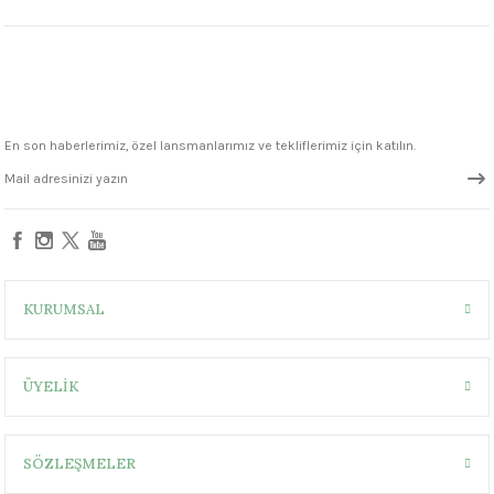
1305 °C
um 999 - 1222 °C
– 1305 °C
En son haberlerimiz, özel lansmanlarımız ve tekliflerimiz için katılın.
KURUMSAL
ÜYELİK
SÖZLEŞMELER