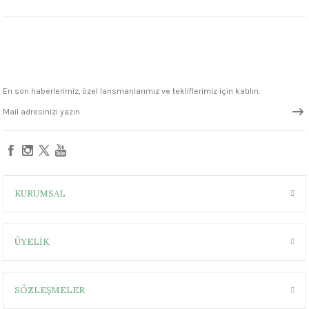
1305 °C
um 999 - 1222 °C
– 1305 °C
En son haberlerimiz, özel lansmanlarımız ve tekliflerimiz için katılın.
KURUMSAL
ÜYELİK
SÖZLEŞMELER