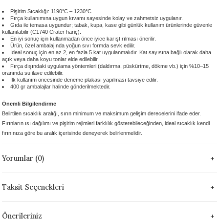
 - 1305 °C
Stoneware Flux
Pişirim Sıcaklığı: 1190°C – 1230°C
Fırça kullanımına uygun kıvamı sayesinde kolay ve zahmetsiz uygulanır.
Gıda ile temasa uygundur; tabak, kupa, kase gibi günlük kullanım ürünlerinde güvenle
kullanılabilir (C1740 Crater hariç).
285 °C
En iyi sonuç için kullanmadan önce iyice karıştırılması önerilir.
Ürün, özel ambalajında yoğun sıvı formda sevk edilir.
İdeal sonuç için en az 2, en fazla 5 kat uygulanmalıdır. Kat sayısına bağlı olarak daha
99 - 1222 °C
açık veya daha koyu tonlar elde edilebilir.
Fırça dışındaki uygulama yöntemleri (daldırma, püskürtme, dökme vb.) için %10–15
oranında su ilave edilebilir.
İlk kullanım öncesinde deneme plakası yapılması tavsiye edilir.
999 - 1046 °C
400 gr ambalajlar halinde gönderilmektedir.
Önemli Bilgilendirme
 1222 °C
Belirtilen sıcaklık aralığı, sırın minimum ve maksimum gelişim derecelerini ifade eder.
Fırınların ısı dağılımı ve pişirim rejimleri farklılık gösterebileceğinden, ideal sıcaklık kendi
- 1046 °C
fırınınıza göre bu aralık içerisinde deneyerek belirlenmelidir.
 999 - 1046 °C
Yorumlar (0)
1063 °C
Taksit Seçenekleri
046 °C
Önerileriniz