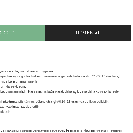
 EKLE
HEMEN AL
yesinde kolay ve zahmetsiz uygulanır.
pa, kase gibi günlük kullanım ürünlerinde güvenle kullanılabilir (C1740 Crater hariç).
yice karıştırılması önerilir.
formda sevk edilir.
5 kat uygulanmalıdır. Kat sayısına bağlı olarak daha açık veya daha koyu tonlar elde
i (daldırma, püskürtme, dökme vb.) için %10–15 oranında su ilave edilebilir.
sı yapılması tavsiye edilir.
ektedir.
m ve maksimum gelişim derecelerini ifade eder. Fırınların ısı dağılımı ve pişirim rejimleri