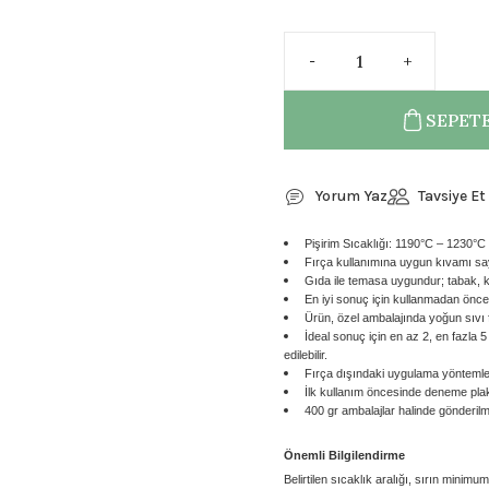
SEPETE
Yorum Yaz
Tavsiye Et
Pişirim Sıcaklığı: 1190°C – 1230°C
Fırça kullanımına uygun kıvamı sa
Gıda ile temasa uygundur; tabak, ku
En iyi sonuç için kullanmadan önce i
Ürün, özel ambalajında yoğun sıvı 
İdeal sonuç için en az 2, en fazla 
edilebilir.
Fırça dışındaki uygulama yöntemler
İlk kullanım öncesinde deneme plaka
400 gr ambalajlar halinde gönderilm
Önemli Bilgilendirme
Belirtilen sıcaklık aralığı, sırın minimu