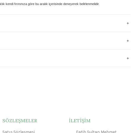
klık kendi fırınınıza göre bu aralık içerisinde deneyerek belirlenmelidir.
SÖZLEŞMELER
İLETİŞİM
Satış Sözleşmesi
Fatih Sultan Mehmet