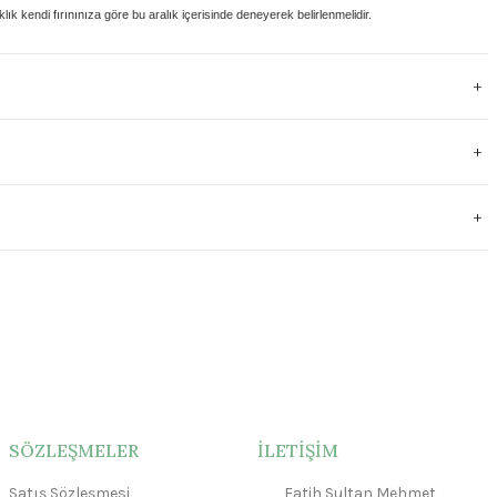
klık kendi fırınınıza göre bu aralık içerisinde deneyerek belirlenmelidir.
SÖZLEŞMELER
İLETİŞİM
Satış Sözleşmesi
Fatih Sultan Mehmet