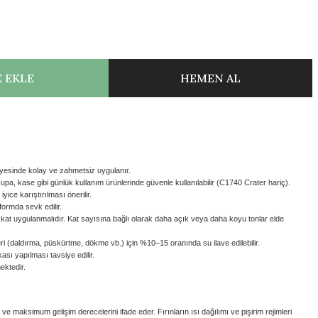
 EKLE
HEMEN AL
yesinde kolay ve zahmetsiz uygulanır.
pa, kase gibi günlük kullanım ürünlerinde güvenle kullanılabilir (C1740 Crater hariç).
yice karıştırılması önerilir.
formda sevk edilir.
5 kat uygulanmalıdır. Kat sayısına bağlı olarak daha açık veya daha koyu tonlar elde
i (daldırma, püskürtme, dökme vb.) için %10–15 oranında su ilave edilebilir.
sı yapılması tavsiye edilir.
ektedir.
m ve maksimum gelişim derecelerini ifade eder. Fırınların ısı dağılımı ve pişirim rejimleri