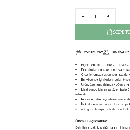
SEPETE
Yorum Yaz
Tavsiye Et
Pişirim Sıcaklığı: 1190°C – 1230°C
Fırça kullanımına uygun kıvamı sa
Gıda ile temasa uygundur; tabak, ku
En iyi sonuç için kullanmadan önce i
Ürün, özel ambalajında yoğun sıvı 
İdeal sonuç için en az 2, en fazla 
edilebilir.
Fırça dışındaki uygulama yöntemler
İlk kullanım öncesinde deneme plaka
400 gr ambalajlar halinde gönderilm
Önemli Bilgilendirme
Belirtilen sıcaklık aralığı, sırın minimu