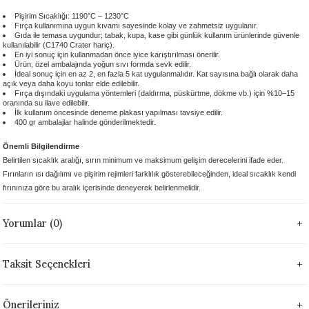
 - 1305 °C
Stoneware Flux
Pişirim Sıcaklığı: 1190°C – 1230°C
Fırça kullanımına uygun kıvamı sayesinde kolay ve zahmetsiz uygulanır.
Gıda ile temasa uygundur; tabak, kupa, kase gibi günlük kullanım ürünlerinde güvenle
kullanılabilir (C1740 Crater hariç).
285 °C
En iyi sonuç için kullanmadan önce iyice karıştırılması önerilir.
Ürün, özel ambalajında yoğun sıvı formda sevk edilir.
İdeal sonuç için en az 2, en fazla 5 kat uygulanmalıdır. Kat sayısına bağlı olarak daha
99 - 1222 °C
açık veya daha koyu tonlar elde edilebilir.
Fırça dışındaki uygulama yöntemleri (daldırma, püskürtme, dökme vb.) için %10–15
oranında su ilave edilebilir.
İlk kullanım öncesinde deneme plakası yapılması tavsiye edilir.
999 - 1046 °C
400 gr ambalajlar halinde gönderilmektedir.
Önemli Bilgilendirme
 1222 °C
Belirtilen sıcaklık aralığı, sırın minimum ve maksimum gelişim derecelerini ifade eder.
Fırınların ısı dağılımı ve pişirim rejimleri farklılık gösterebileceğinden, ideal sıcaklık kendi
- 1046 °C
fırınınıza göre bu aralık içerisinde deneyerek belirlenmelidir.
 999 - 1046 °C
Yorumlar (0)
1063 °C
Taksit Seçenekleri
046 °C
Önerileriniz