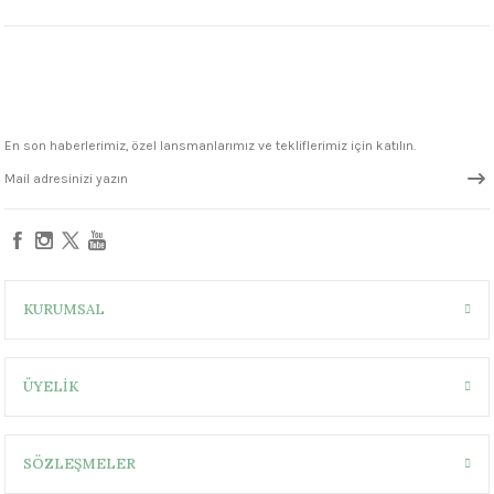
1305 °C
um 999 - 1222 °C
– 1305 °C
En son haberlerimiz, özel lansmanlarımız ve tekliflerimiz için katılın.
KURUMSAL
ÜYELİK
SÖZLEŞMELER