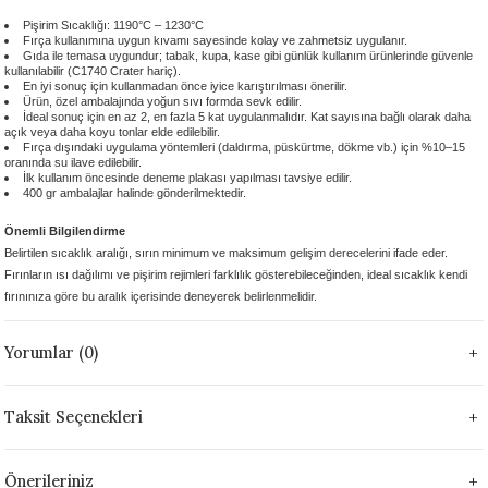
 - 1305 °C
Stoneware Flux
Pişirim Sıcaklığı: 1190°C – 1230°C
Fırça kullanımına uygun kıvamı sayesinde kolay ve zahmetsiz uygulanır.
Gıda ile temasa uygundur; tabak, kupa, kase gibi günlük kullanım ürünlerinde güvenle
kullanılabilir (C1740 Crater hariç).
285 °C
En iyi sonuç için kullanmadan önce iyice karıştırılması önerilir.
Ürün, özel ambalajında yoğun sıvı formda sevk edilir.
İdeal sonuç için en az 2, en fazla 5 kat uygulanmalıdır. Kat sayısına bağlı olarak daha
99 - 1222 °C
açık veya daha koyu tonlar elde edilebilir.
Fırça dışındaki uygulama yöntemleri (daldırma, püskürtme, dökme vb.) için %10–15
oranında su ilave edilebilir.
İlk kullanım öncesinde deneme plakası yapılması tavsiye edilir.
999 - 1046 °C
400 gr ambalajlar halinde gönderilmektedir.
Önemli Bilgilendirme
 1222 °C
Belirtilen sıcaklık aralığı, sırın minimum ve maksimum gelişim derecelerini ifade eder.
Fırınların ısı dağılımı ve pişirim rejimleri farklılık gösterebileceğinden, ideal sıcaklık kendi
- 1046 °C
fırınınıza göre bu aralık içerisinde deneyerek belirlenmelidir.
 999 - 1046 °C
Yorumlar (0)
1063 °C
Taksit Seçenekleri
046 °C
Önerileriniz