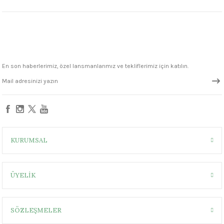
1305 °C
um 999 - 1222 °C
– 1305 °C
En son haberlerimiz, özel lansmanlarımız ve tekliflerimiz için katılın.
KURUMSAL
ÜYELİK
SÖZLEŞMELER