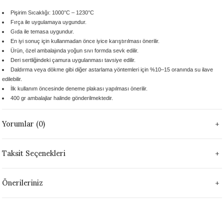
 - 1305 °C
Stoneware Flux
Pişirim Sıcaklığı:
1000°C – 1230°C
Fırça ile uygulamaya uygundur.
Gıda ile temasa uygundur.
285 °C
En iyi sonuç için kullanmadan önce iyice karıştırılması önerilir.
Ürün, özel ambalajında yoğun sıvı formda sevk edilir.
99 - 1222 °C
Deri sertliğindeki çamura uygulanması
tavsiye edilir.
Daldırma veya dökme gibi diğer astarlama yöntemleri için %10–15 oranında su ilave
edilebilir.
999 - 1046 °C
İlk kullanım öncesinde deneme plakası yapılması önerilir.
400 gr ambalajlar
halinde gönderilmektedir.
 1222 °C
Yorumlar (0)
- 1046 °C
Taksit Seçenekleri
 999 - 1046 °C
Önerileriniz
1063 °C
046 °C