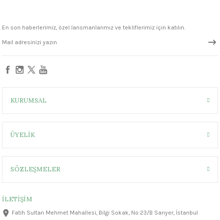
1305 °C
En son haberlerimiz, özel lansmanlarımız ve tekliflerimiz için katılın.
um 999 - 1222 °C
– 1305 °C
KURUMSAL
ÜYELİK
SÖZLEŞMELER
İLETİŞİM
Fatih Sultan Mehmet Mahallesi, Bilgi Sokak, No:23/B Sarıyer, İstanbul