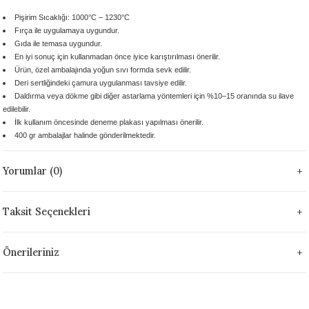
 - 1305 °C
Stoneware Flux
Pişirim Sıcaklığı:
1000°C – 1230°C
Fırça ile uygulamaya uygundur.
Gıda ile temasa uygundur.
285 °C
En iyi sonuç için kullanmadan önce iyice karıştırılması önerilir.
Ürün, özel ambalajında yoğun sıvı formda sevk edilir.
99 - 1222 °C
Deri sertliğindeki çamura uygulanması
tavsiye edilir.
Daldırma veya dökme gibi diğer astarlama yöntemleri için %10–15 oranında su ilave
edilebilir.
999 - 1046 °C
İlk kullanım öncesinde deneme plakası yapılması önerilir.
400 gr ambalajlar
halinde gönderilmektedir.
 1222 °C
Yorumlar (0)
- 1046 °C
Taksit Seçenekleri
 999 - 1046 °C
Önerileriniz
1063 °C
046 °C