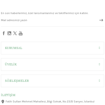
1305 °C
En son haberlerimiz, özel lansmanlarımız ve tekliflerimiz için katılın.
um 999 - 1222 °C
– 1305 °C
KURUMSAL
ÜYELİK
SÖZLEŞMELER
İLETİŞİM
Fatih Sultan Mehmet Mahallesi, Bilgi Sokak, No:23/B Sarıyer, İstanbul