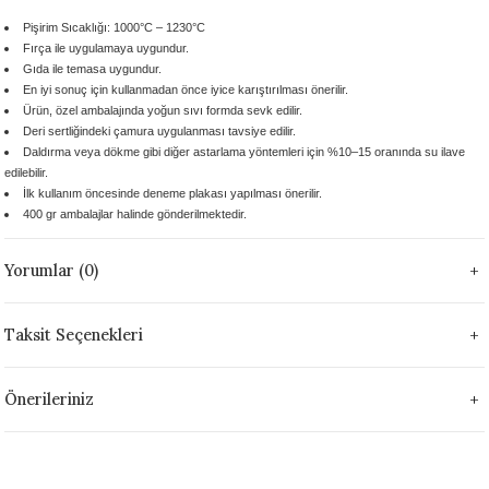
 - 1305 °C
Stoneware Flux
Pişirim Sıcaklığı:
1000°C – 1230°C
Fırça ile uygulamaya uygundur.
Gıda ile temasa uygundur.
285 °C
En iyi sonuç için kullanmadan önce iyice karıştırılması önerilir.
Ürün, özel ambalajında yoğun sıvı formda sevk edilir.
99 - 1222 °C
Deri sertliğindeki çamura uygulanması
tavsiye edilir.
Daldırma veya dökme gibi diğer astarlama yöntemleri için %10–15 oranında su ilave
edilebilir.
999 - 1046 °C
İlk kullanım öncesinde deneme plakası yapılması önerilir.
400 gr ambalajlar
halinde gönderilmektedir.
 1222 °C
Yorumlar (0)
- 1046 °C
Taksit Seçenekleri
 999 - 1046 °C
Önerileriniz
1063 °C
046 °C