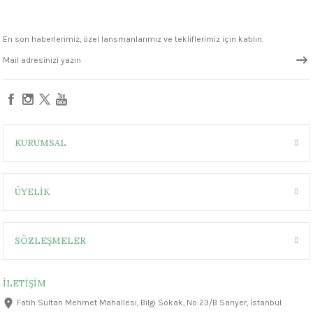
1305 °C
En son haberlerimiz, özel lansmanlarımız ve tekliflerimiz için katılın.
um 999 - 1222 °C
– 1305 °C
KURUMSAL
ÜYELİK
SÖZLEŞMELER
İLETİŞİM
Fatih Sultan Mehmet Mahallesi, Bilgi Sokak, No:23/B Sarıyer, İstanbul