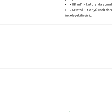
• 118 ml'lik kutularda sun
• Kristal Sırlar yüksek dere
inceleyebilirsiniz.