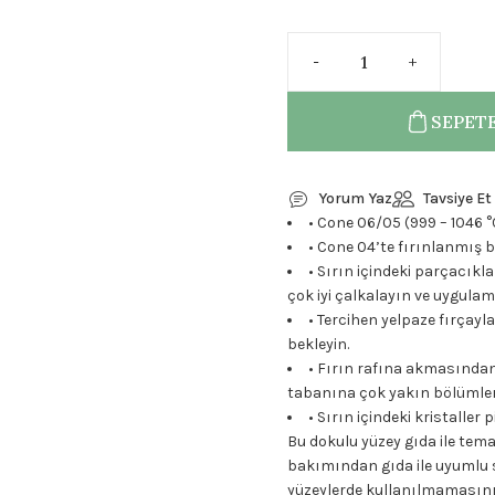
SEPETE
Yorum Yaz
Tavsiye Et
• Cone 06/05 (999 – 1046 °C
• Cone 04’te fırınlanmış b
• Sırın içindeki parçacık
çok iyi çalkalayın ve uygulam
• Tercihen yelpaze fırçay
bekleyin.
• Fırın rafına akmasından
tabanına çok yakın bölümler
• Sırın içindeki kristaller
Bu dokulu yüzey gıda ile tema
bakımından gıda ile uyumlu sı
yüzeylerde kullanılmamasını 