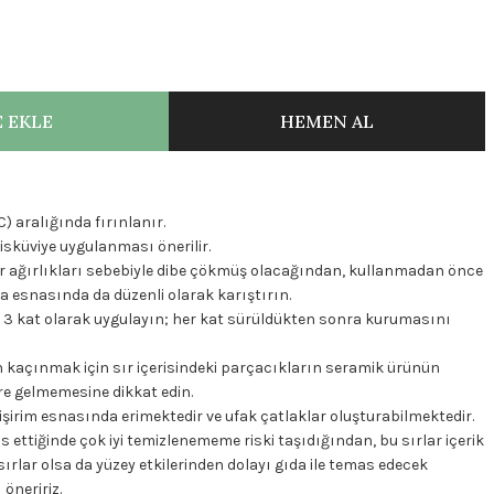
 EKLE
HEMEN AL
) aralığında fırınlanır.
isküviye uygulanması önerilir.
lar ağırlıkları sebebiyle dibe çökmüş olacağından, kullanmadan önce
a esnasında da düzenli olarak karıştırın.
la 3 kat olarak uygulayın; her kat sürüldükten sonra kurumasını
 kaçınmak için sır içerisindeki parçacıkların seramik ürünün
e gelmemesine dikkat edin.
 pişirim esnasında erimektedir ve ufak çatlaklar oluşturabilmektedir.
s ettiğinde çok iyi temizlenememe riski taşıdığından, bu sırlar içerik
rlar olsa da yüzey etkilerinden dolayı gıda ile temas edecek
öneririz.