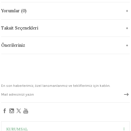
 - 1305 °C
Stoneware Flux
Yorumlar (0)
285 °C
Taksit Seçenekleri
99 - 1222 °C
Önerileriniz
999 - 1046 °C
 1222 °C
- 1046 °C
En son haberlerimiz, özel lansmanlarımız ve tekliflerimiz için katılın.
 999 - 1046 °C
1063 °C
046 °C
KURUMSAL