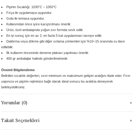
 - 1305 °C
Stoneware Flux
Pişirim Sıcaklığı: 1030°C – 1050°C
Fırça ile uygulamaya uygundur.
Gıda ile temasa uygundur.
285 °C
Kullanımdan önce
iyice karıştırılması önerilir.
Ürün,
özel ambalajında yoğun sıvı formda
sevk edilir.
En iyi sonuç için
en az 2, en fazla 5 kat
uygulanması tavsiye edilir.
99 - 1222 °C
Daldırma veya dökme gibi diğer sırlama yöntemleri için
%10–15 oranında su ilave
edilebilir.
999 - 1046 °C
İlk kullanım öncesinde
deneme plakası yapılması önerilir.
400 gr ambalajlar
halinde gönderilmektedir.
 1222 °C
Önemli Bilgilendirme
Belirtilen sıcaklık değerleri, sırın
minimum ve maksimum gelişim aralığını
ifade eder. Fırın
- 1046 °C
yapınıza ve pişirim rejiminize bağlı olarak
ideal sonucu bu aralıkta deneyerek
belirleyebilirsiniz.
 999 - 1046 °C
Yorumlar (0)
1063 °C
Taksit Seçenekleri
046 °C