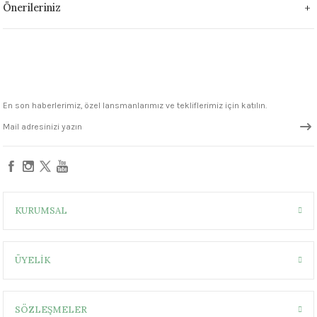
Önerileriniz
1305 °C
um 999 - 1222 °C
– 1305 °C
En son haberlerimiz, özel lansmanlarımız ve tekliflerimiz için katılın.
KURUMSAL
ÜYELİK
SÖZLEŞMELER