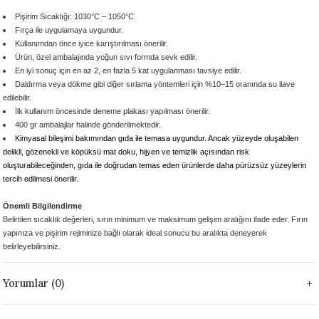
 - 1305 °C
Stoneware Flux
Pişirim Sıcaklığı: 1030°C – 1050°C
Fırça ile uygulamaya uygundur.
Kullanımdan önce
iyice karıştırılması önerilir.
285 °C
Ürün,
özel ambalajında yoğun sıvı formda
sevk edilir.
En iyi sonuç için
en az 2, en fazla 5 kat
uygulanması tavsiye edilir.
Daldırma veya dökme gibi diğer sırlama yöntemleri için
%10–15 oranında su ilave
99 - 1222 °C
edilebilir.
İlk kullanım öncesinde
deneme plakası yapılması önerilir.
999 - 1046 °C
400 gr ambalajlar
halinde gönderilmektedir.
Kimyasal bileşimi bakımından gıda ile temasa uygundur. Ancak yüzeyde oluşabilen
delikli, gözenekli ve köpüksü mat doku, hijyen ve temizlik açısından risk
 1222 °C
oluşturabileceğinden, gıda ile doğrudan temas eden ürünlerde daha pürüzsüz yüzeylerin
tercih edilmesi önerilir.
- 1046 °C
Önemli Bilgilendirme
Belirtilen sıcaklık değerleri, sırın
minimum ve maksimum gelişim aralığını
ifade eder. Fırın
 999 - 1046 °C
yapınıza ve pişirim rejiminize bağlı olarak
ideal sonucu bu aralıkta deneyerek
belirleyebilirsiniz.
1063 °C
Yorumlar (0)
046 °C