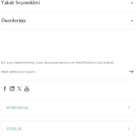
Taksit Seçenekleri
1305 °C
um 999 - 1222 °C
Önerileriniz
– 1305 °C
En son haberlerimiz, özel lansmanlarımız ve tekliflerimiz için katılın.
KURUMSAL
ÜYELİK