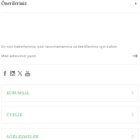
Önerileriniz
1305 °C
um 999 - 1222 °C
– 1305 °C
En son haberlerimiz, özel lansmanlarımız ve tekliflerimiz için katılın.
KURUMSAL
ÜYELİK
SÖZLEŞMELER