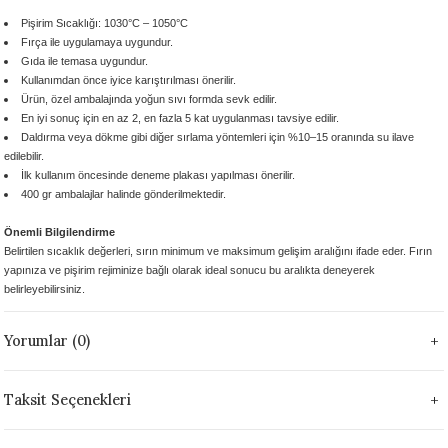
 - 1305 °C
Stoneware Flux
Pişirim Sıcaklığı: 1030°C – 1050°C
Fırça ile uygulamaya uygundur.
Gıda ile temasa uygundur.
285 °C
Kullanımdan önce
iyice karıştırılması önerilir.
Ürün,
özel ambalajında yoğun sıvı formda
sevk edilir.
En iyi sonuç için
en az 2, en fazla 5 kat
uygulanması tavsiye edilir.
99 - 1222 °C
Daldırma veya dökme gibi diğer sırlama yöntemleri için
%10–15 oranında su ilave
edilebilir.
999 - 1046 °C
İlk kullanım öncesinde
deneme plakası yapılması önerilir.
400 gr ambalajlar
halinde gönderilmektedir.
 1222 °C
Önemli Bilgilendirme
Belirtilen sıcaklık değerleri, sırın
minimum ve maksimum gelişim aralığını
ifade eder. Fırın
- 1046 °C
yapınıza ve pişirim rejiminize bağlı olarak
ideal sonucu bu aralıkta deneyerek
belirleyebilirsiniz.
 999 - 1046 °C
Yorumlar (0)
1063 °C
Taksit Seçenekleri
046 °C