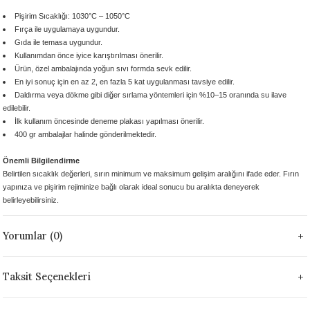
 - 1305 °C
Stoneware Flux
Pişirim Sıcaklığı: 1030°C – 1050°C
Fırça ile uygulamaya uygundur.
Gıda ile temasa uygundur.
285 °C
Kullanımdan önce
iyice karıştırılması önerilir.
Ürün,
özel ambalajında yoğun sıvı formda
sevk edilir.
En iyi sonuç için
en az 2, en fazla 5 kat
uygulanması tavsiye edilir.
99 - 1222 °C
Daldırma veya dökme gibi diğer sırlama yöntemleri için
%10–15 oranında su ilave
edilebilir.
999 - 1046 °C
İlk kullanım öncesinde
deneme plakası yapılması önerilir.
400 gr ambalajlar
halinde gönderilmektedir.
 1222 °C
Önemli Bilgilendirme
Belirtilen sıcaklık değerleri, sırın
minimum ve maksimum gelişim aralığını
ifade eder. Fırın
- 1046 °C
yapınıza ve pişirim rejiminize bağlı olarak
ideal sonucu bu aralıkta deneyerek
belirleyebilirsiniz.
 999 - 1046 °C
Yorumlar (0)
1063 °C
Taksit Seçenekleri
046 °C