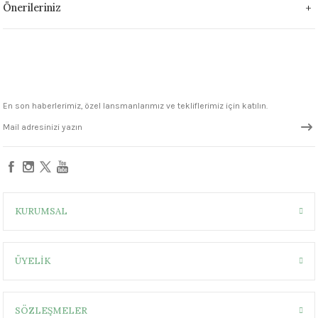
Önerileriniz
1305 °C
um 999 - 1222 °C
– 1305 °C
En son haberlerimiz, özel lansmanlarımız ve tekliflerimiz için katılın.
KURUMSAL
ÜYELİK
SÖZLEŞMELER