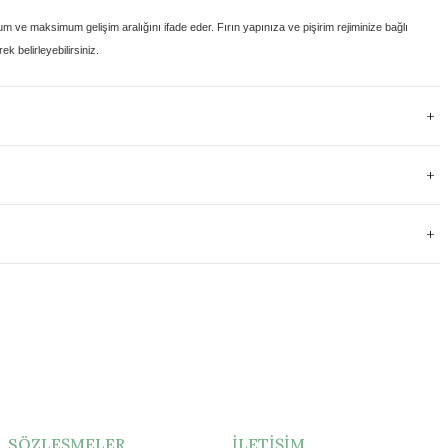
um ve maksimum gelişim aralığını
ifade eder. Fırın yapınıza ve pişirim rejiminize bağlı
k belirleyebilirsiniz.
SÖZLEŞMELER
İLETİŞİM