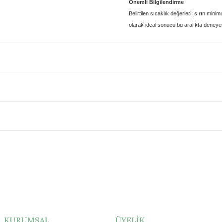
Önemli Bilgilendirme
Belirtilen sıcaklık değerleri, sırın
minim
olarak
ideal sonucu bu aralıkta deneyere
KURUMSAL
ÜYELİK