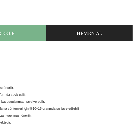
 EKLE
HEMEN AL
ı önerilir.
 formda
sevk edilir.
5 kat
uygulanması tavsiye edilir.
lama yöntemleri için
%10–15 oranında su ilave edilebilir.
sı yapılması önerilir.
ektedir.