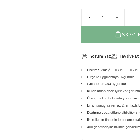
SEPETE
Yorum Yaz
Tavsiye Et
Pişirim Sıcaklığı: 1030°C – 1050°C
Fırça ile uygulamaya uygundur.
Gıda ile temasa uygundur.
Kullanımdan önce
iyice karıştırılmas
Ürün,
özel ambalajında yoğun sıvı
En iyi sonuç için
en az 2, en fazla 
Daldırma veya dökme gibi diğer sır
İlk kullanım öncesinde
deneme plaka
400 gr ambalajlar
halinde gönderilm