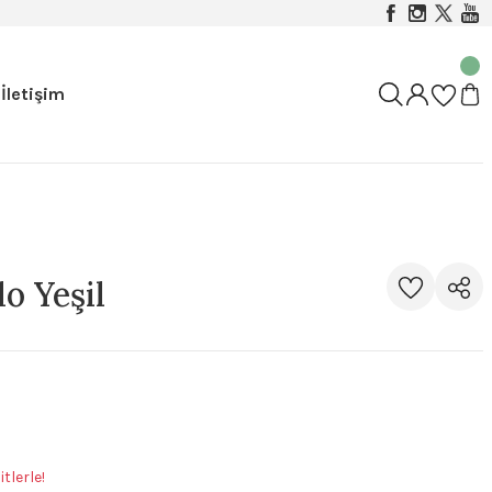
İletişim
o Yeşil
tlerle!