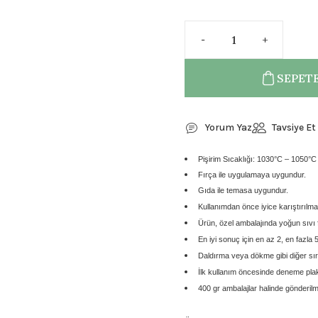
SEPETE
Yorum Yaz
Tavsiye Et
Pişirim Sıcaklığı: 1030°C – 1050°C
Fırça ile uygulamaya uygundur.
Gıda ile temasa uygundur.
Kullanımdan önce
iyice karıştırılmas
Ürün,
özel ambalajında yoğun sıvı
En iyi sonuç için
en az 2, en fazla 
Daldırma veya dökme gibi diğer sır
İlk kullanım öncesinde
deneme plaka
400 gr ambalajlar
halinde gönderilm