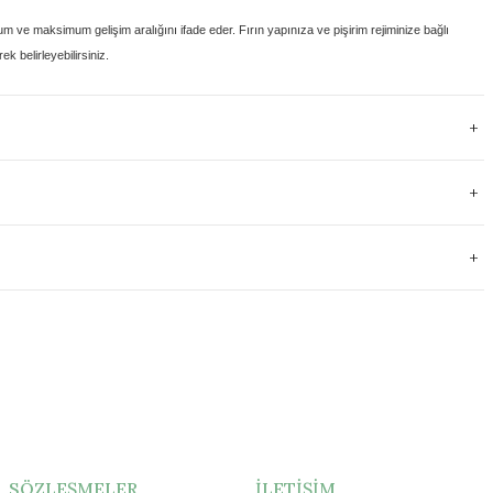
um ve maksimum gelişim aralığını
ifade eder. Fırın yapınıza ve pişirim rejiminize bağlı
k belirleyebilirsiniz.
SÖZLEŞMELER
İLETİŞİM