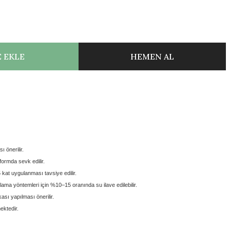
 EKLE
HEMEN AL
ı önerilir.
 formda
sevk edilir.
5 kat
uygulanması tavsiye edilir.
lama yöntemleri için
%10–15 oranında su ilave edilebilir.
sı yapılması önerilir.
ektedir.