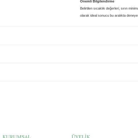
Önemli Bilgilendirme
Belirtilen sıcaklık değerleri, sırın
minim
olarak
ideal sonucu bu aralıkta deneyere
KURUMSAL
ÜYELİK