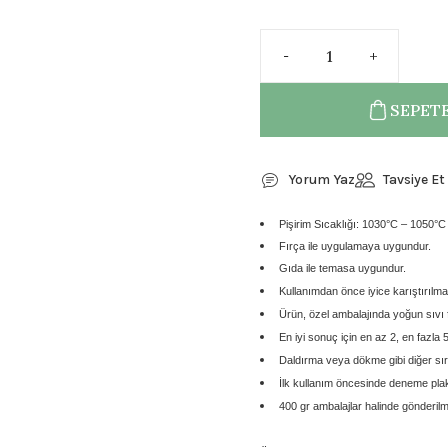
SEPETE
Yorum Yaz
Tavsiye Et
Pişirim Sıcaklığı: 1030°C – 1050°C
Fırça ile uygulamaya uygundur.
Gıda ile temasa uygundur.
Kullanımdan önce
iyice karıştırılmas
Ürün,
özel ambalajında yoğun sıvı
En iyi sonuç için
en az 2, en fazla 
Daldırma veya dökme gibi diğer sır
İlk kullanım öncesinde
deneme plaka
400 gr ambalajlar
halinde gönderilm