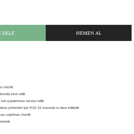
 EKLE
HEMEN AL
ı önerilir.
 formda
sevk edilir.
5 kat
uygulanması tavsiye edilir.
lama yöntemleri için
%10–15 oranında su ilave edilebilir.
sı yapılması önerilir.
ektedir.