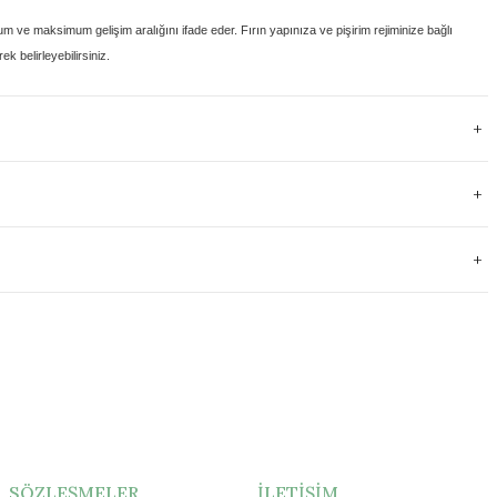
um ve maksimum gelişim aralığını
ifade eder. Fırın yapınıza ve pişirim rejiminize bağlı
k belirleyebilirsiniz.
SÖZLEŞMELER
İLETİŞİM