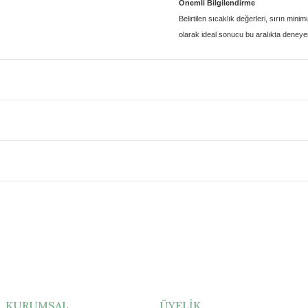
Önemli Bilgilendirme
Belirtilen sıcaklık değerleri, sırın
minim
olarak
ideal sonucu bu aralıkta deneyere
KURUMSAL
ÜYELİK