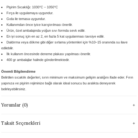
 - 1305 °C
Stoneware Flux
Pişirim Sıcaklığı: 1030°C – 1050°C
Fırça ile uygulamaya uygundur.
Gıda ile temasa uygundur.
285 °C
Kullanımdan önce
iyice karıştırılması önerilir.
Ürün,
özel ambalajında yoğun sıvı formda
sevk edilir.
En iyi sonuç için
en az 2, en fazla 5 kat
uygulanması tavsiye edilir.
99 - 1222 °C
Daldırma veya dökme gibi diğer sırlama yöntemleri için
%10–15 oranında su ilave
edilebilir.
999 - 1046 °C
İlk kullanım öncesinde
deneme plakası yapılması önerilir.
400 gr ambalajlar
halinde gönderilmektedir.
 1222 °C
Önemli Bilgilendirme
Belirtilen sıcaklık değerleri, sırın
minimum ve maksimum gelişim aralığını
ifade eder. Fırın
- 1046 °C
yapınıza ve pişirim rejiminize bağlı olarak
ideal sonucu bu aralıkta deneyerek
belirleyebilirsiniz.
 999 - 1046 °C
Yorumlar (0)
1063 °C
Taksit Seçenekleri
046 °C