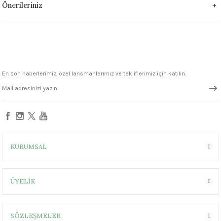
Önerileriniz
1305 °C
um 999 - 1222 °C
– 1305 °C
En son haberlerimiz, özel lansmanlarımız ve tekliflerimiz için katılın.
KURUMSAL
ÜYELİK
SÖZLEŞMELER