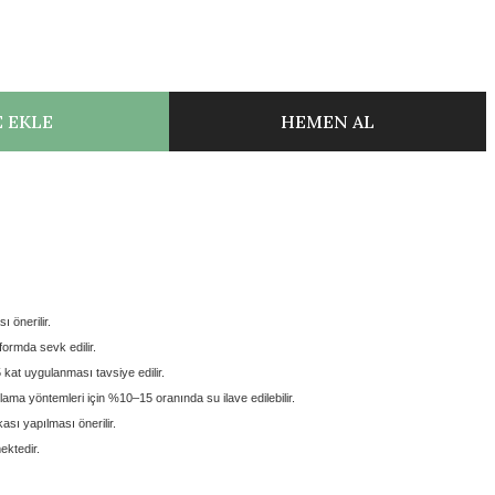
 EKLE
HEMEN AL
ı önerilir.
 formda
sevk edilir.
5 kat
uygulanması tavsiye edilir.
lama yöntemleri için
%10–15 oranında su ilave edilebilir.
sı yapılması önerilir.
ektedir.