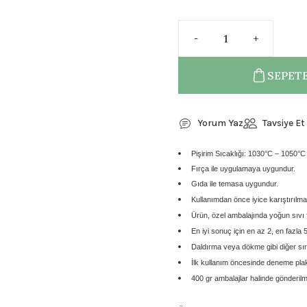
SEPETE
Yorum Yaz
Tavsiye Et
Pişirim Sıcaklığı: 1030°C – 1050°C
Fırça ile uygulamaya uygundur.
Gıda ile temasa uygundur.
Kullanımdan önce
iyice karıştırılmas
Ürün,
özel ambalajında yoğun sıvı
En iyi sonuç için
en az 2, en fazla 
Daldırma veya dökme gibi diğer sır
İlk kullanım öncesinde
deneme plaka
400 gr ambalajlar
halinde gönderilm