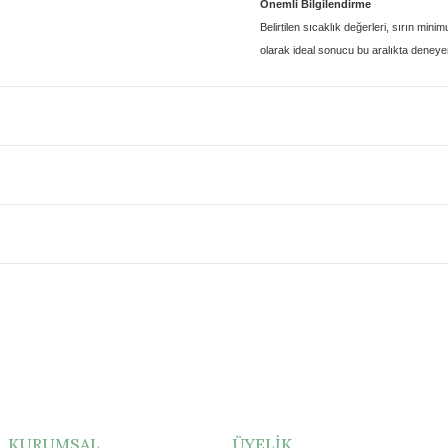
Önemli Bilgilendirme
Belirtilen sıcaklık değerleri, sırın
minim
olarak
ideal sonucu bu aralıkta deneyere
KURUMSAL
ÜYELİK