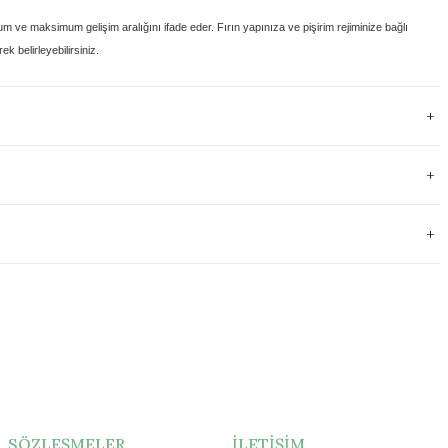
um ve maksimum gelişim aralığını
ifade eder. Fırın yapınıza ve pişirim rejiminize bağlı
k belirleyebilirsiniz.
SÖZLEŞMELER
İLETİŞİM